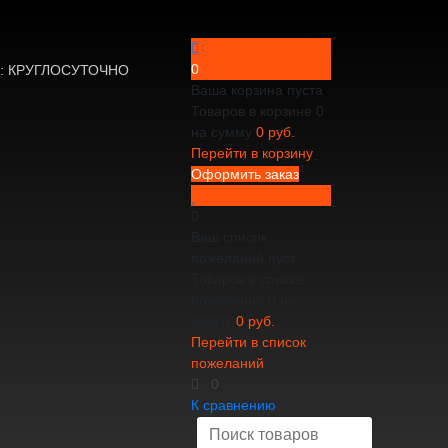
0
не: КРУГЛОСУТОЧНО
Ваша корзина пуста
Товаров в корзине
0
на сумму
0 руб.
Перейти в корзину
Оформить заказ
0
Ваш список
пожеланий пуст
Товаров в списке
пожеланий
0
на
сумму
0 руб.
Перейти в список
пожеланий
0
К сравнению