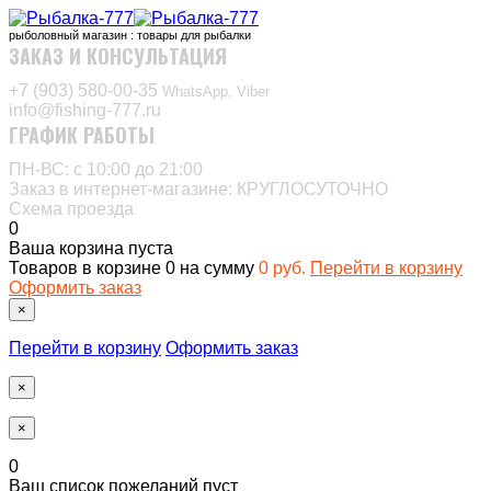
рыболовный магазин : товары для рыбалки
ЗАКАЗ И КОНСУЛЬТАЦИЯ
+7 (903) 580-00-35‬
WhatsApp, Viber
info@fishing-777.ru
ГРАФИК РАБОТЫ
ПН-ВС: с 10:00 до 21:00
Заказ в интернет-магазине: КРУГЛОСУТОЧНО
Схема проезда
0
Ваша корзина пуста
Товаров в корзине
0
на сумму
0 руб.
Перейти в корзину
Оформить заказ
×
Перейти в корзину
Оформить заказ
×
×
0
Ваш список пожеланий пуст