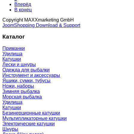
Вперёд
В конец
Copyright MAXXmarketing GmbH
JoomShopping Download & Support
Каталог
Приманки
Удилища
Катушки
Лески и шнуры
Одежда для рыбалки
Инструмент и аксессуары
Ящики, сумки, тубусы
Ножи, наборы
Зимняя рыбалка
Морская рыбалка
Удилища
Катушки
Безинерционные катушки
Мультипликаторные катушки
Электрические катушки
Шнуры