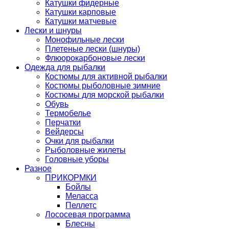
Катушки фидерные
Катушки карповые
Катушки матчевые
Лески и шнуры
Монофильные лески
Плетеные лески (шнуры)
Флюорокарбоновые лески
Одежда для рыбалки
Костюмы для активной рыбалки
Костюмы рыболовные зимние
Костюмы для морской рыбалки
Обувь
Термобелье
Перчатки
Вейдерсы
Очки для рыбалки
Рыболовные жилеты
Головные уборы
Разное
ПРИКОРМКИ
Бойлы
Меласса
Пеллетс
Лососевая программа
Блесны