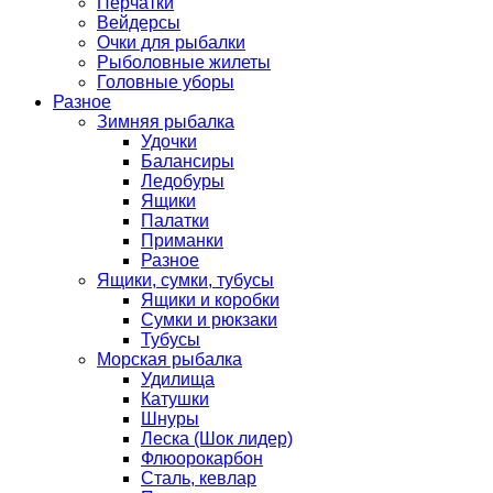
Перчатки
Вейдерсы
Очки для рыбалки
Рыболовные жилеты
Головные уборы
Разное
Зимняя рыбалка
Удочки
Балансиры
Ледобуры
Ящики
Палатки
Приманки
Разное
Ящики, сумки, тубусы
Ящики и коробки
Сумки и рюкзаки
Тубусы
Морская рыбалка
Удилища
Катушки
Шнуры
Леска (Шок лидер)
Флюорокарбон
Сталь, кевлар