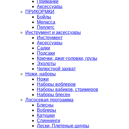
Приманки
Аксессуары
ПРИКОРМКИ
Бойлы
Меласса
Пеллетс
Инструмент и аксессуары
Инструмент
Аксессуары
Садки
Подсаки
Крючки, джиг-головки, грузы
Эхолоты
Челюстной захват
Ножи, наборы
Ножи
Наборы воблеров
Наборы вабиков, стримеров
Наборы блесен
Лососевая программа
Блесны
Воблеры
Катушки
Спиннинги
Лески, Плетеные шнуры