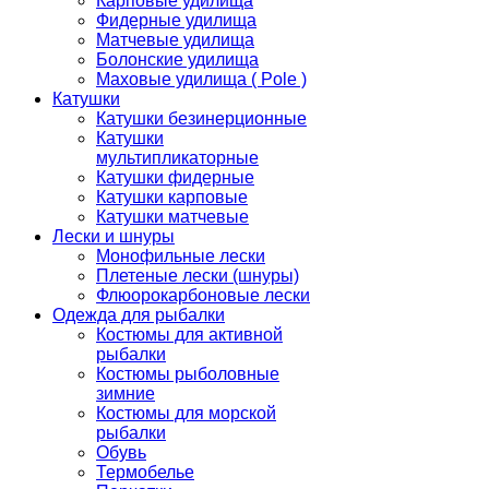
Карповые удилища
Фидерные удилища
Матчевые удилища
Болонские удилища
Маховые удилища ( Pole )
Катушки
Катушки безинерционные
Катушки
мультипликаторные
Катушки фидерные
Катушки карповые
Катушки матчевые
Лески и шнуры
Монофильные лески
Плетеные лески (шнуры)
Флюорокарбоновые лески
Одежда для рыбалки
Костюмы для активной
рыбалки
Костюмы рыболовные
зимние
Костюмы для морской
рыбалки
Обувь
Термобелье