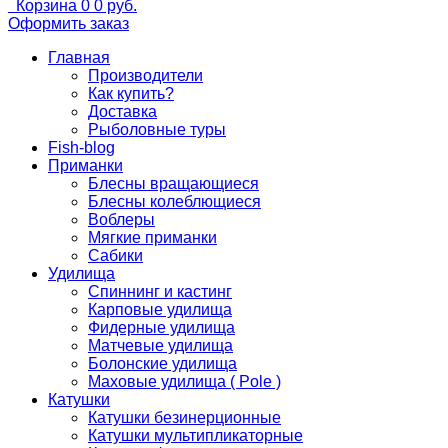
Корзина
0
0 руб.
Оформить заказ
Главная
Производители
Как купить?
Доставка
Рыболовные туры
Fish-blog
Приманки
Блесны вращающиеся
Блесны колеблющиеся
Воблеры
Мягкие приманки
Сабики
Удилища
Спиннинг и кастинг
Карповые удилища
Фидерные удилища
Матчевые удилища
Болонские удилища
Маховые удилища ( Pole )
Катушки
Катушки безинерционные
Катушки мультипликаторные