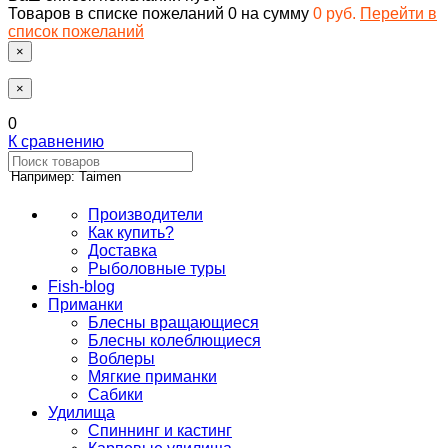
Товаров в списке пожеланий
0
на сумму
0 руб.
Перейти в
список пожеланий
×
×
0
К сравнению
Например: Taimen
Производители
Как купить?
Доставка
Рыболовные туры
Fish-blog
Приманки
Блесны вращающиеся
Блесны колеблющиеся
Воблеры
Мягкие приманки
Сабики
Удилища
Спиннинг и кастинг