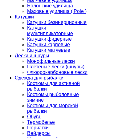
Матчевые удилища
Болонские удилища
Маховые удилища ( Pole )
Катушки
Катушки безинерционные
Катушки
мультипликаторные
Катушки фидерные
Катушки карповые
Катушки матчевые
Лески и шнуры
Монофильные лески
Плетеные лески (шнуры)
Флюорокарбоновые лески
Одежда для рыбалки
Костюмы для активной
рыбалки
Костюмы рыболовные
зимние
Костюмы для морской
рыбалки
Обувь
Термобелье
Перчатки
Вейдерсы