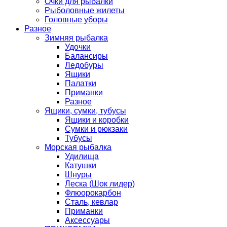
Очки для рыбалки
Рыболовные жилеты
Головные уборы
Разное
Зимняя рыбалка
Удочки
Балансиры
Ледобуры
Ящики
Палатки
Приманки
Разное
Ящики, сумки, тубусы
Ящики и коробки
Сумки и рюкзаки
Тубусы
Морская рыбалка
Удилища
Катушки
Шнуры
Леска (Шок лидер)
Флюорокарбон
Сталь, кевлар
Приманки
Аксессуары