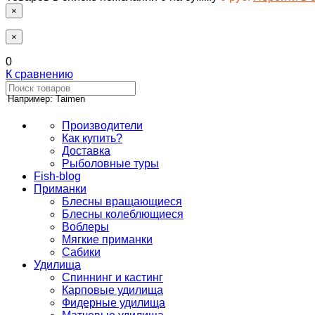
×
×
0
К сравнению
Например: Taimen
Производители
Как купить?
Доставка
Рыболовные туры
Fish-blog
Приманки
Блесны вращающиеся
Блесны колеблющиеся
Воблеры
Мягкие приманки
Сабики
Удилища
Спиннинг и кастинг
Карповые удилища
Фидерные удилища