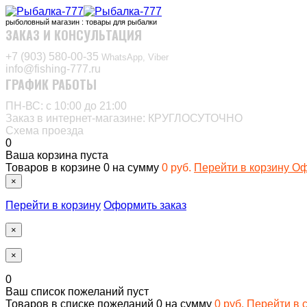
рыболовный магазин : товары для рыбалки
ЗАКАЗ И КОНСУЛЬТАЦИЯ
+7 (903) 580-00-35‬
WhatsApp, Viber
info@fishing-777.ru
ГРАФИК РАБОТЫ
ПН-ВС: с 10:00 до 21:00
Заказ в интернет-магазине: КРУГЛОСУТОЧНО
Схема проезда
0
Ваша корзина пуста
Товаров в корзине
0
на сумму
0 руб.
Перейти в корзину
Оф
×
Перейти в корзину
Оформить заказ
×
×
0
Ваш список пожеланий пуст
Товаров в списке пожеланий
0
на сумму
0 руб.
Перейти в 