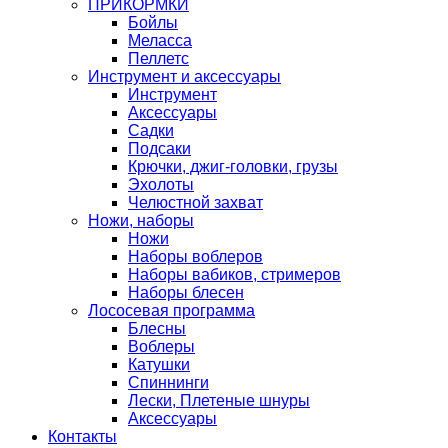
ПРИКОРМКИ
Бойлы
Меласса
Пеллетс
Инструмент и аксессуары
Инструмент
Аксессуары
Садки
Подсаки
Крючки, джиг-головки, грузы
Эхолоты
Челюстной захват
Ножи, наборы
Ножи
Наборы воблеров
Наборы вабиков, стримеров
Наборы блесен
Лососевая программа
Блесны
Воблеры
Катушки
Спиннинги
Лески, Плетеные шнуры
Аксессуары
Контакты